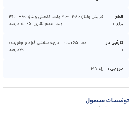
قطع
افزایش ولتاژ: 480-400 ولت، کاهش ولتاژ: 380-310
برای
ولت، عدم تقارن: 25-5 درصد
کارآیی در
دما: ۶۵+..۲۰– درجه سانتی گراد و رطوبت :
۷۰درصد
خروجی
رله 10A
توضیحات محصول
اطلاعات بیشتر