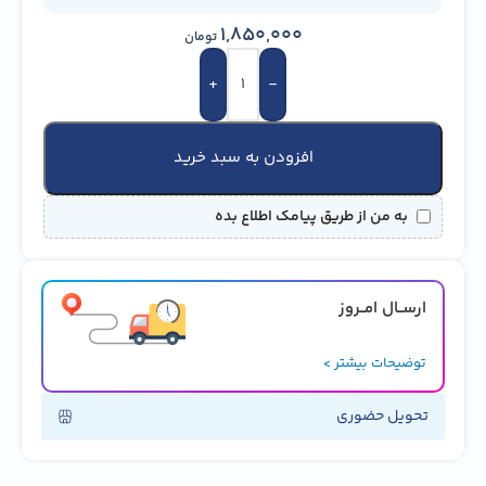
1,850,000
تومان
+
-
افزودن به سبد خرید
به من از طریق پیامک اطلاع بده
ارســال امــروز
توضیحات بیشتر >
تحویل حضوری