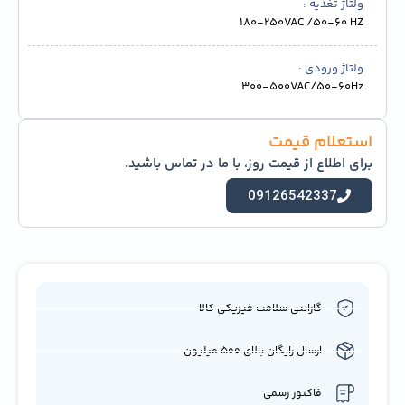
ولتاژ تغذیه
180-250VAC /50-60 HZ
ولتاژ ورودی
300-500VAC/50-60Hz
استعلام قیمت
برای اطلاع از قیمت روز، با ما در تماس باشید.
09126542337
گارانتی سلامت فیزیکی کالا
ارسال رایگان بالای 500 میلیون
فاکتور رسمی