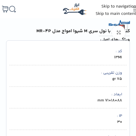
Skip to navigation
خانه
/
برق صنعتی
/
کنترل های فاز و بار
Skip to main content
کنترل فاز با نول سری M شیوا امواج مدل MR-4P
برای بزرگنمایی کلیک کنید
ویژگی‌های اصلی
کد
13M1
وزن تقریبی
75 gr
ابعاد
88*18*71 mm
IP
30