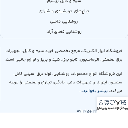
سیم و کابل زرسیم
چراغ‌های خورشیدی و شارژی
روشنایی داخلی
روشنایی فضای آزاد
فروشگاه ابزار الکتریک، مرجع تخصصی خرید سیم و کابل، تجهیزات
برق صنعتی، اتوماسیون، تابلو برق، کلید و پریز و لوازم جانبی است.
این فروشگاه انواع محصولات روشنایی، لوله برق، سینی کابل،
سنسور، اینورتر و تجهیزات برقی خانگی، تجاری و صنعتی را عرضه
می‌کند.
بیشتر بخوانید...
روشگاه
فیلتر ها
علاقه مندی
سبد خرید
پروفایل
تلفن : 09126542337
واتساپ : 09126542337