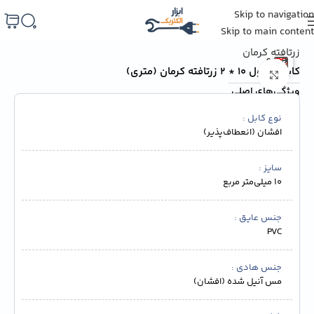
Skip to navigation
خانه
/
سیم و کابل
/
سیم و کابل زرتافته کرمان
Skip to main content
زرتافته کرمان
کابل مفتول 10 * 2 زرتافته کرمان (متری)
برای بزرگنمایی کلیک کنید
ویژگی‌های اصلی
نوع کابل
افشان (انعطاف‌پذیر)
سایز
10 میلی‌متر مربع
جنس عایق
PVC
جنس هادی
مس آنیل شده (افشان)