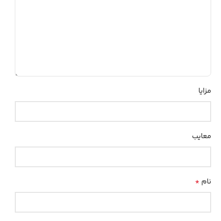
مزایا
معایب
*
نام