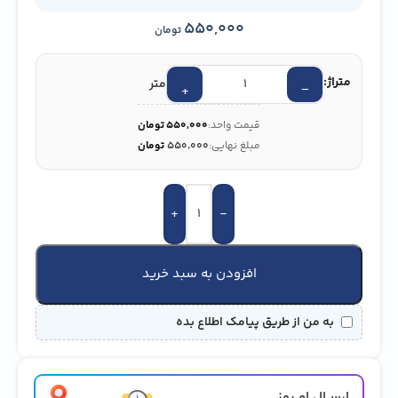
550,000
تومان
متراژ:
متر
+
−
قیمت واحد:
550,000
تومان
مبلغ نهایی:
۵۵۰٬۰۰۰
تومان
+
-
افزودن به سبد خرید
به من از طریق پیامک اطلاع بده
ارســال امــروز