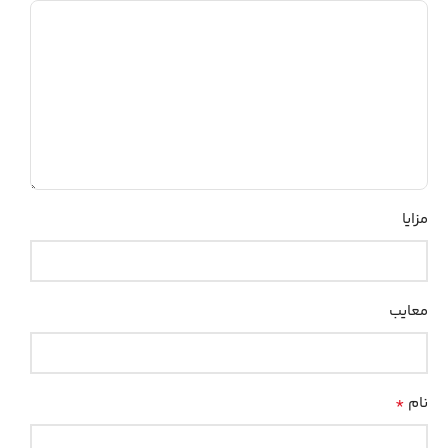
مزایا
معایب
*
نام