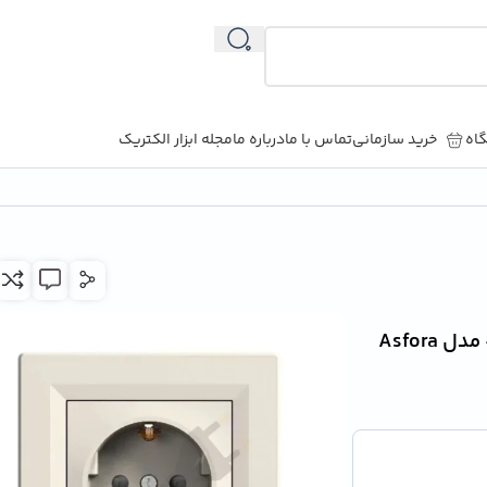
اه
خرید سازمانی
تماس با ما
درباره ما
مجله ابزار الکتریک
پریز تکی با ارت جانبی اشنایدر 16A – محافظ کودک – مدل Asfora