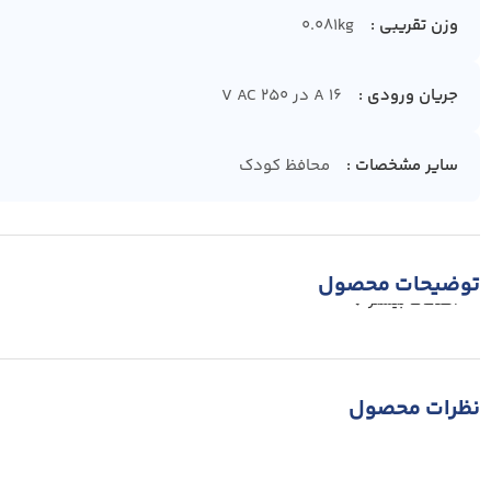
وزن تقریبی
0.081kg
جریان ورودی
16 A در 250 V AC
سایر مشخصات
محافظ کودک
توضیحات محصول
اطلاعات بیشتر
نظرات محصول