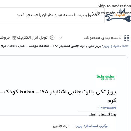
Skip to navigation
Skip to main content
تونل ابزار الکتریک
فروشگ
دسته بندی محصولات
خانه
/
کلید و پریز
/
پریز تکی با ارت جانبی اشنایدر 16A – محافظ کودک – مدل Asfora کرم
HMI
PLC
کارت های توسعه و ارتباط
کارت های حافظه جانبی و
شبکه
کرم
منبع تغذیه
EPH2900121
ویژگی‌های اصلی
ترکیب استاندارد پریز
ارت جانبی