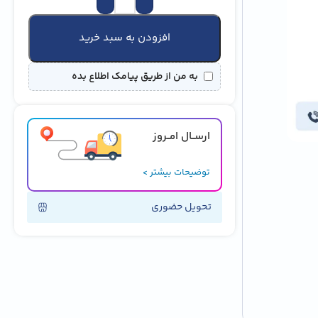
افزودن به سبد خرید
به من از طریق پیامک اطلاع بده
ارســال امــروز
توضیحات بیشتر >
تحویل حضوری