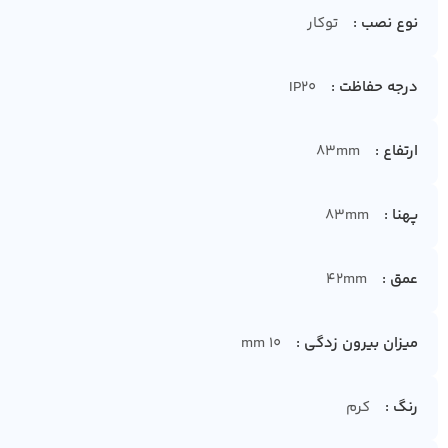
نوع نصب
توکار
درجه حفاظت
IP20
ارتفاع
83mm
پهنا
83mm
عمق
42mm
میزان بیرون زدگی
10 mm
رنگ
کرم