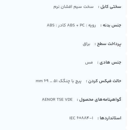
سختی کابل
سخت سیم افشان نرم
جنس بدنه
رویه : ABS + PC کادر : ABS
پرداخت سطح
براق
جنس هادی
مس
حالت فیکس کردن
پیچ با چنگک 51 … 69 mm
گواهینامه‌های محصول
AENOR TSE VDE
استانداردها
IEC 60884-1