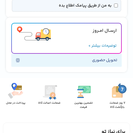
به من از طریق پیامک اطلاع بده
ارســال امــروز
توضیحات بیشتر >
تحویل حضوری
7 روز ضمانت
تضمین بهترین
ضمانت اصالت کالا
پرداخت در محل
بازگشت کالا
قیمت
برای نیاز تو