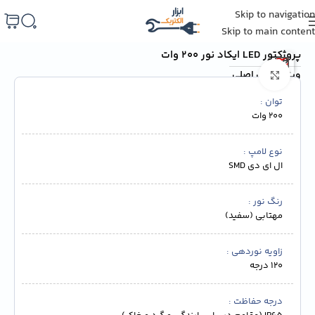
Skip to navigation
خانه
/
لامپ و روشنایی
/
روشنایی فضای آزاد
/
پرژکتور
Skip to main content
پروژکتور LED ایکاد نور 200 وات
ویژگی‌های اصلی
برای بزرگنمایی کلیک کنید
توان
200 وات
نوع لامپ
ال ای دی SMD
رنگ نور
مهتابی (سفید)
زاویه نوردهی
120 درجه
درجه حفاظت