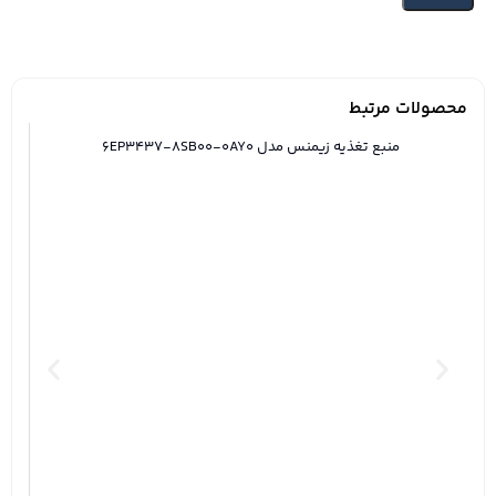
محصولات مرتبط
منبع تغذیه زیمنس مدل 6EP3437-8SB00-0AY0