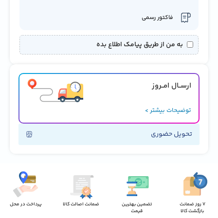
فاکتور رسمی
به من از طریق پیامک اطلاع بده
ارســال امــروز
توضیحات بیشتر >
تحویل حضوری
7 روز ضمانت
تضمین بهترین
ضمانت اصالت کالا
پرداخت در محل
بازگشت کالا
قیمت