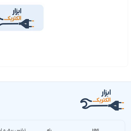
HMI
رله
ترانس برق و اس