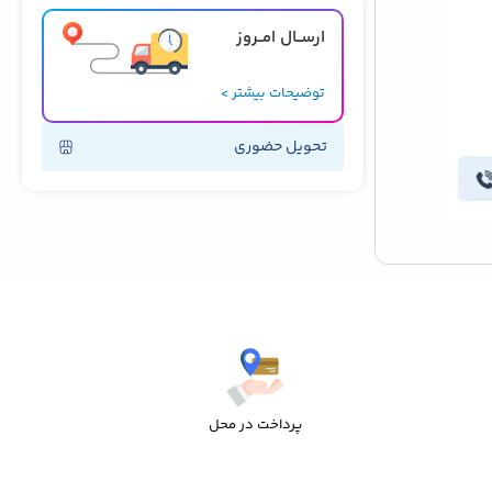
ارســال امــروز
توضیحات بیشتر >
تحویل حضوری
پرداخت در محل