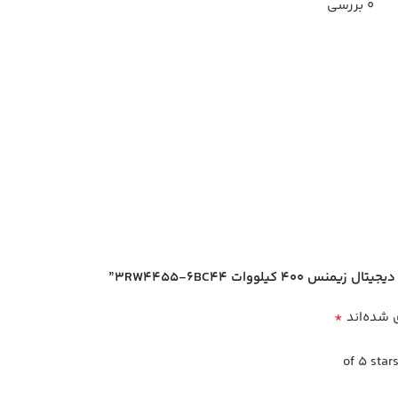
0 بررسی
لووات 3RW4455-6BC44”
*
 شده‌اند