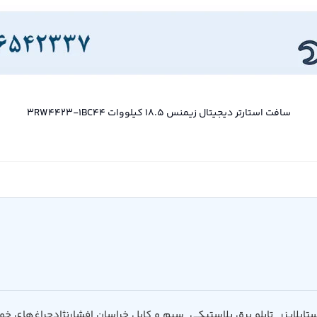
سافت استارتر دیجیتال زیمنس 18.5 کیلووات 3RW4423-1BC44
تابلایزر
تابلو برق پلاستیکی
سیم و کابل خراسان افشارنژاد
چراغ‌های خو