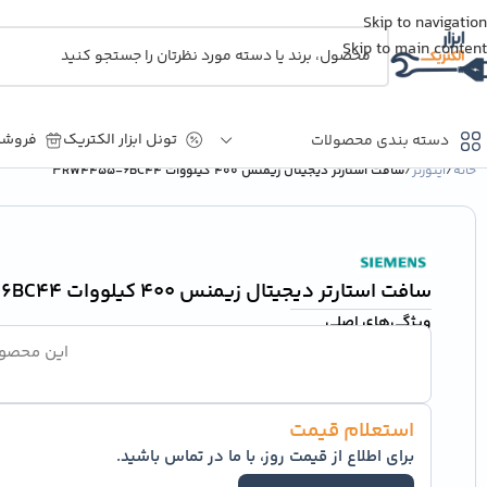
Skip to navigation
Skip to main content
تونل ابزار الکتریک
فروشگ
دسته بندی محصولات
خانه
/
اینورتر
/
سافت استارتر دیجیتال زیمنس 400 کیلووات 3RW4455-6BC44
HMI
PLC
سافت استارتر دیجیتال زیمنس 400 کیلووات 3RW4455-6BC44
کارت های توسعه و ارتباط
ویژگی‌های اصلی
کارت های حافظه جانبی و
شبکه
این محصول
منبع تغذیه
استعلام قیمت
برای اطلاع از قیمت روز، با ما در تماس باشید.