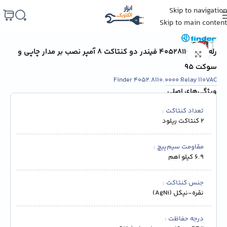
Skip to navigation
خانه
/
برق صنعتی
/
رله
Skip to main content
رله 405281100000 فیندر دو کنتاکت 8 آمپر نصب بر مدار چاپی و
برای بزرگنمایی کلیک کنید
سوکت 95
Finder 4052.8110.0000 Relay 110VAC
ویژگی‌های اصلی
تعداد کنتاکت
2 کنتاکت ریلود
مقاومت سیم‌پیچ
6.9 کیلو اهم
جنس کنتاکت
نقره-نیکل (AgNi)
درجه حفاظت