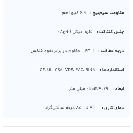
مقاومت سیم‌پیچ
6.9 کیلو اهم
جنس کنتاکت
نقره-نیکل (AgNi)
درجه حفاظت
RT II – مقاوم در برابر نفوذ فلکس
استانداردها
CE، UL، CSA، VDE، EAC، RINA
ابعاد
29×12.4×25 میلی متر
دمای کاری
-40 تا +85 درجه سانتی‌گراد