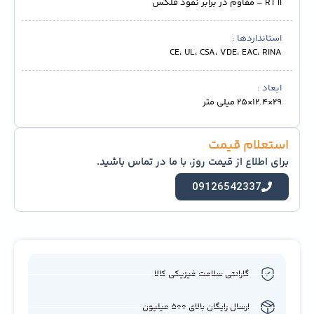
RT II – مقاوم در برابر نفوذ فلکس
استانداردها
CE، UL، CSA، VDE، EAC، RINA
ابعاد
29×12.4×25 میلی متر
استعلام قیمت
برای اطلاع از قیمت روز، با ما در تماس باشید.
09126542337
گارانتی سلامت فیزیکی کالا
ارسال رایگان بالای 500 میلیون