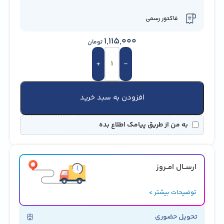
فاکتور رسمی
1,115,000
تومان
+
-
افزودن به سبد خرید
به من از طریق پیامک اطلاع بده
ارســال امــروز
توضیحات بیشتر >
تحویل حضوری