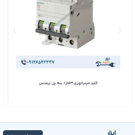
کلید مینیاتوری ۳فاز/ سه پل زیمنس
000