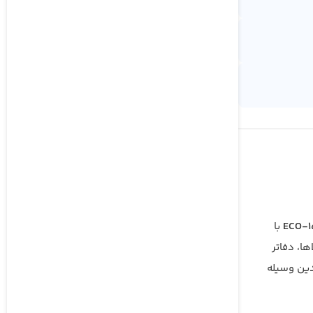
با
ا، دفاتر
دین وسیله