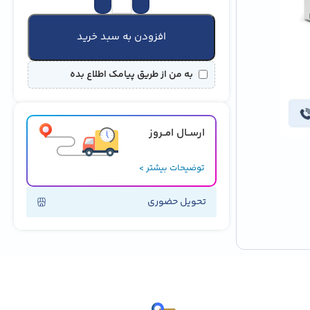
افزودن به سبد خرید
به من از طریق پیامک اطلاع بده
ارســال امــروز
توضیحات بیشتر >
تحویل حضوری