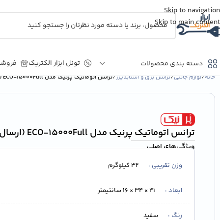
Skip to navigation
Skip to main content
تونل ابزار الکتریک
فروشگ
دسته بندی محصولات
خانه
/
لوازم جانبی
/
ترانس برق و استابلایزر
/
ترانس اتوماتیک پرنیک مدل ECO-15000Full (ارسال رایگان)
HMI
PLC
ترانس اتوماتیک پرنیک مدل ECO-15000Full (ارسال رایگان)
کارت های توسعه و ارتباط
ویژگی‌های اصلی
کارت های حافظه جانبی و
شبکه
وزن تقریبی
32 کیلوگرم
منبع تغذیه
ابعاد
41 × 34 × 16 سانتیمتر
رنگ
سفید