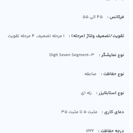
فرکانس
45 الی 55
تقویت/تضعیف ولتاژ (مرحله)
1 مرحله تضعیف, 4 مرحله تقویت
نوع نمایشگر
3-Digit Seven Segment
نوع حفاظت
صاعقه
نوع استابلایزر
رله ای
دمای کاری
مثبت 5 تا مثبت 35
درجه حفاظت
IP22