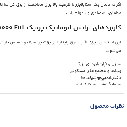
اگر به دنبال یک استابلایزر با ظرفیت بالا برای محافظت از برق کل سا
مطمئن، اقتصادی و بادوام باشد.
کاربردهای ترانس اتوماتیک پرنیک ECO-15000 Full
این استابلایزر برای تأمین برق پایدار تجهیزات پرمصرف و حساس طر
می‌شود.
منازل و آپارتمان‌های بزرگ
ویلاها و مجتمع‌های مسکونی
دفاتر اداری و شرکت‌ها
اطلاعات بیشتر
فروشگاه‌ها و مراکز تجاری
یخچال و فریزر
ماشین لباسشویی و ظرفشویی
مایکروویو و فر برقی
نظرات محصول
تلویزیون و سیستم‌های صوتی و تصویری
پمپ آب تک‌فاز
یک یا چند کولر گازی