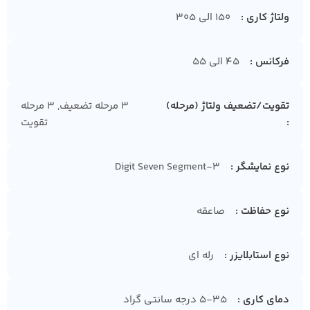
ولتاژ کاری
150 الی 305
فرکانس
45 الی 55
تقویت/تضعیف ولتاژ (مرحله)
3 مرحله تضعیف, 3 مرحله
تقویت
نوع نمایشگر
3-Digit Seven Segment
نوع حفاظت
صاعقه
نوع استابلایزر
رله ای
دمای کاری
۵-۳۵ درجه سانتی گراد