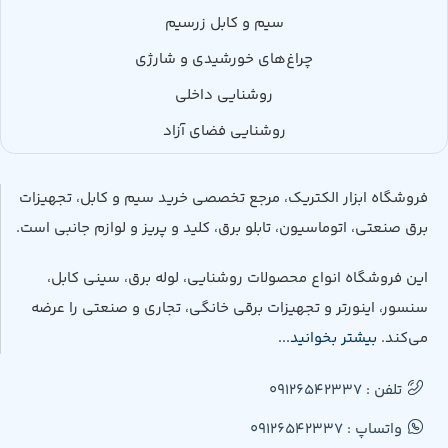
قیمت مناسب و رقابتی
سیم و کابل زرسیم
خدمات پس از فروش و پشتیبانی فنی
تأمین قطعات و سرویس دستگاه
چراغ‌های خورشیدی و شارژی
جمع‌بندی
روشنایی داخلی
روشنایی فضای آزاد
اگر به دنبال خرید
ترانس اتوماتیک سه فاز 30 کاوا
با دقت بالا،
کیفیت ساخت صنعتی و قابلیت محافظت کامل از تجهیزات
فروشگاه ابزار الکتریک، مرجع تخصصی خرید سیم و کابل، تجهیزات
ارزشمند خود هستید،
ترانس اتوماتیک سه فاز پرنیک مدل 3XP-
برق صنعتی، اتوماسیون، تابلو برق، کلید و پریز و لوازم جانبی است.
30000
یکی از بهترین گزینه‌های موجود در بازار است. این
استابلایزر با کنترل تمام دیجیتال، تثبیت مستقل ولتاژ هر فاز،
این فروشگاه انواع محصولات روشنایی، لوله برق، سینی کابل،
سیستم‌های حفاظتی پیشرفته و عملکرد پایدار، امنیت تجهیزات
سنسور، اینورتر و تجهیزات برقی خانگی، تجاری و صنعتی را عرضه
شما را در برابر نوسانات برق تضمین می‌کند.
می‌کند.
بیشتر بخوانید...
ابزارالکتریک
به عنوان
نماینده رسمی پرنیک
این محصول را همراه
تلفن : 09126542337
با ضمانت اصالت کالا، گارانتی معتبر، مشاوره تخصصی و خدمات
واتساپ : 09126542337
پس از فروش در اختیار مشتریان قرار می‌دهد تا با اطمینان کامل،