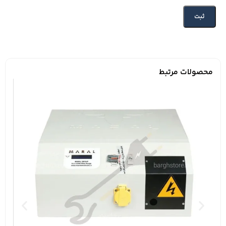
کنترل دقیق توالی فاز و تثبیت ولتاژ خروجی
سه مرحله افزایش و سه مرحله کاهش ولتاژ
محافظت کامل در برابر صاعقه و نوسانات لحظه‌ای برق
حفاظت در برابر اضافه بار و افزایش دمای داخلی دستگاه
مدار تأخیر قابل تنظیم برای محافظت از تجهیزات هنگام وصل
مجدد برق
محصولات مرتبط
خروجی برق کاملاً پایدار و بدون وقفه
فیلتر حذف نویزهای فرکانس بالا
امکان تنظیم حساسیت دستگاه متناسب با شرایط شبکه برق
قابلیت تنظیم ولتاژ خروجی
امکان تعیین حداقل ولتاژ مجاز خروجی
نمایشگر LCD جهت مشاهده وضعیت دستگاه و تنظیم پارامترها
دارای حالت‌های کاری Automatic و Bypass
هشدار صوتی هنگام افزایش دما یا خرابی سنسورهای حرارتی
قابلیت کارکرد مداوم 24 ساعته
چرا ترانس اتوماتیک سه فاز پرنیک مدل
3XP-30000 انتخاب مناسبی است؟