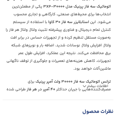
اتوماتیک سه فاز پرنیک مدل 3XP-30000
یکی از مطمئن‌ترین
انتخاب‌ها برای محیط‌های صنعتی، کارگاهی و تجاری محسوب
می‌شود. این
استابلایزر سه فاز 30 کاوا
با استفاده از سیستم
کنترل تمام دیجیتال و فناوری پیشرفته تثبیت ولتاژ، ولتاژ هر فاز را
به‌صورت مستقل تنظیم کرده و از تجهیزات حساس در برابر افت
ولتاژ، افزایش ولتاژ، نوسانات شدید، اضافه بار و نویزهای شبکه
برق محافظت می‌کند. نتیجه این عملکرد، افزایش طول عمر
تجهیزات، کاهش هزینه‌های تعمیرات و جلوگیری از توقف ناگهانی
ماشین‌آلات خواهد بود.
ترانس اتوماتیک سه فاز 30000 ولت آمپر پرنیک
برای
اطلاعات بیشتر
مصرف‌کننده‌هایی با جریان حداکثر
40 آمپر در هر فاز
طراحی شده
است و با اصلاح مستقل هر فاز، خروجی کاملاً متعادل و پایداری را
در اختیار تجهیزات قرار می‌دهد. این ویژگی باعث می‌شود عملکرد
نظرات محصول
انواع دستگاه‌های صنعتی، آسانسورها، سیستم‌های تهویه مطبوع