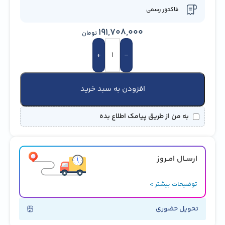
فاکتور رسمی
191,708,000
تومان
+
-
افزودن به سبد خرید
به من از طریق پیامک اطلاع بده
ارســال امــروز
توضیحات بیشتر >
تحویل حضوری