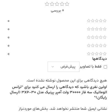
و خطوط تولید در شرایط ناپایدار شبکه برق نیز بدون اختلال ادامه
0 بررسی
پیدا کند.
0
مشخصات فنی ترانس اتوماتیک سه فاز
0
پرنیک مدل 3XP-30000
0
0
مشخصات
توضیحات
0
برند
پرنیک (Pernik)
دیدگاهها
فقط با تصاویر
مدل
3XP-30000
نوع دستگاه
استابلایزر (ترانس اتوماتیک) سه فاز رله‌ای
هیچ دیدگاهی برای این محصول نوشته نشده است.
ظرفیت
30000 ولت آمپر (30 کاوا)
اولین نفری باشید که دیدگاهی را ارسال می کنید برای “ترانس
جریان خروجی
40 آمپر در هر فاز
اتوماتیک سه فاز 30000 ولت آمپر پرنیک مدل 3XP-30 (ارسال
رایگان)”
کنترل
تمام دیجیتال با پردازنده
میکروپروسسوری
نشانی ایمیل شما منتشر نخواهد شد.
بخش‌های موردنیاز