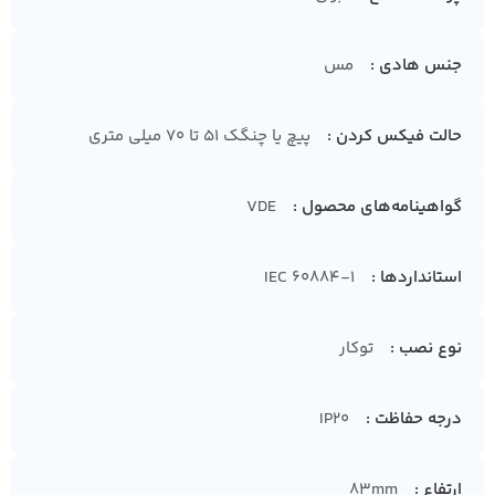
جنس هادی
مس
حالت فیکس کردن
پیچ یا چنگک 51 تا 70 میلی متری
گواهینامه‌های محصول
VDE
استانداردها
IEC 60884-1
نوع نصب
توکار
درجه حفاظت
IP20
ارتفاع
83mm