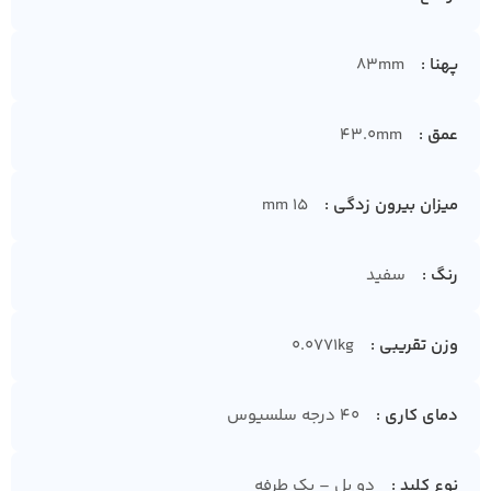
پهنا
83mm
عمق
43.0mm
میزان بیرون زدگی
15 mm
رنگ
سفید
وزن تقریبی
0.0771kg
دمای کاری
40 درجه سلسیوس
نوع کلید
دو پل – یک طرفه