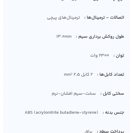
اتصالات – ترمینال‌ها
ترمینال‌های پیچی
طول روکش برداری سیم
13.0mm
توان
2300 وات
تعداد کابل‌ها
2 کابل 2.5 mm²
سختی کابل
سخت-سیم افشان-نرم
جنس بدنه
ABS (acrylonitrile butadiene-styrene)
پرداخت سطح
براق