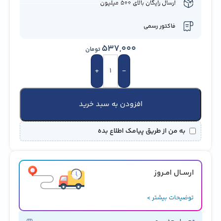
ارسال رایگان بالای 500 میلیون
فاکتور رسمی
537,000
تومان
+
-
افزودن به سبد خرید
به من از طریق پیامک اطلاع بده
ارســال امــروز
توضیحات بیشتر >