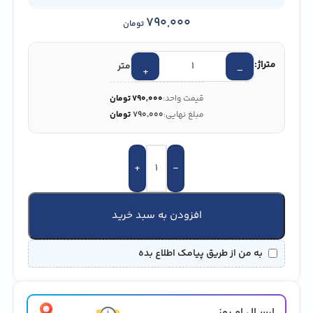
790,000
تومان
متراژ:
متر
+
−
قیمت واحد:
790,000
تومان
مبلغ نهایی:
۷۹۰٬۰۰۰
تومان
+
-
افزودن به سبد خرید
به من از طریق پیامک اطلاع بده
ارســال امــروز