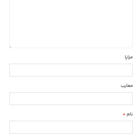
مزایا
معایب
*
نام