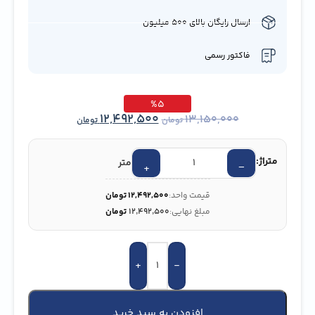
ارسال رایگان بالای 500 میلیون
فاکتور رسمی
%5
12,492,500
13,150,000
تومان
تومان
متراژ:
متر
+
−
قیمت واحد:
12,492,500
تومان
مبلغ نهایی:
۱۲٬۴۹۲٬۵۰۰
تومان
+
-
افزودن به سبد خرید