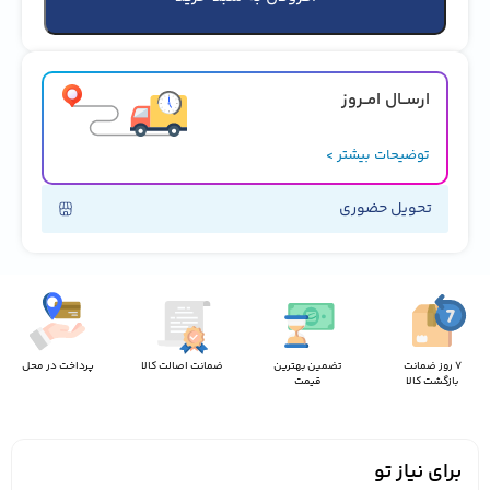
ارســال امــروز
توضیحات بیشتر >
تحویل حضوری
7 روز ضمانت
تضمین بهترین
ضمانت اصالت کالا
پرداخت در محل
بازگشت کالا
قیمت
برای نیاز تو