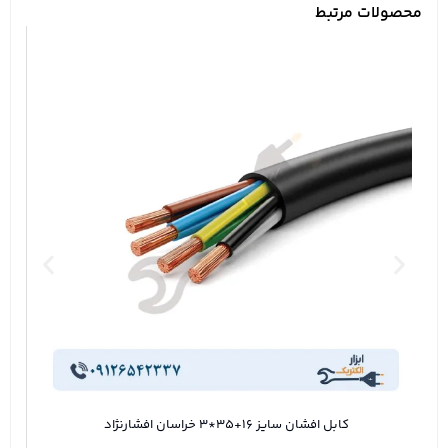
محصولات مرتبط
کابل افشان سایز 16+35*3 خراسان افشارنژاد