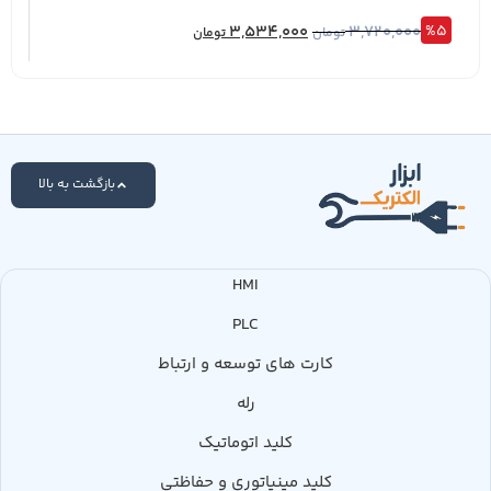
%5
3,534,000
3,720,000
%5
تومان
تومان
بازگشت به بالا
HMI
PLC
کارت های توسعه و ارتباط
رله
کلید اتوماتیک
کلید مینیاتوری و حفاظتی